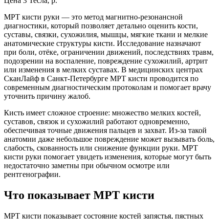
Цена 3 Тесла, р.
МРТ кисти руки — это метод магнитно-резонансной
диагностики, который позволяет детально оценить кости,
суставы, связки, сухожилия, мышцы, мягкие ткани и мелкие
анатомические структуры кисти. Исследование назначают
при боли, отёке, ограничении движений, последствиях травм,
подозрении на воспаление, повреждение сухожилий, артрит
или изменения в мелких суставах. В медицинских центрах
СканЛайф в Санкт-Петербурге МРТ кисти проводится по
современным диагностическим протоколам и помогает врачу
уточнить причину жалоб.
Кисть имеет сложное строение: множество мелких костей,
суставов, связок и сухожилий работают одновременно,
обеспечивая точные движения пальцев и захват. Из-за такой
анатомии даже небольшое повреждение может вызывать боль,
слабость, скованность или снижение функции руки. МРТ
кисти руки помогает увидеть изменения, которые могут быть
недостаточно заметны при обычном осмотре или
рентгенографии.
Что показывает МРТ кисти
МРТ кисти показывает состояние костей запястья, пястных